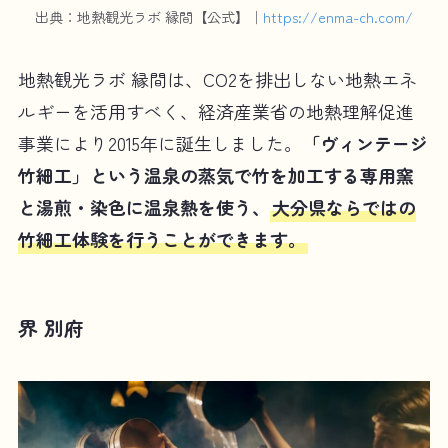
出典：地熱観光ラボ 縁間【公式】｜
https://enma-ch.com/
地熱観光ラボ 縁間は、CO2を排出しない地熱エネ
ルギーを活用すべく、経済産業省の地熱理解促進
事業により2015年に誕生しました。
「ヴィンテージ
竹細工」という温泉の蒸気で竹を加工する専用窯
と湯煎・染色に温泉熱を使う、
大分県ならではの
竹細工体験を行うことができます。
界 別府