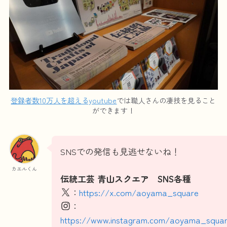
登録者数10万人を超えるyoutube
では職人さんの凄技を見ること
ができます！
SNSでの発信も見逃せないね！
カエルくん
伝統工芸 青山スクエア SNS各種
：
https://x.com/aoyama_square
：
https://www.instagram.com/aoyama_squa