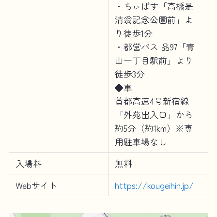
・ちぃばす「高橋是
清翁記念公園前」よ
り徒歩1分
・都営バス 品97「青
山一丁目駅前」より
徒歩3分
◆車
首都高速4号新宿線
「外苑出入口」から
約5分（約1km）※専
用駐車場なし
入場料
無料
Webサイト
https://kougeihin.jp/