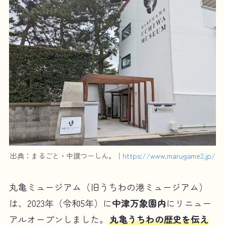
出典：まるごと・中讃つーしん。｜
https://www.marugame2.jp/
丸亀ミュージアム（旧うちわの港ミュージアム）
は、2023年（令和5年）に
中津万象園内
にリニュー
アルオープンしました。
丸亀うちわの歴史を伝え