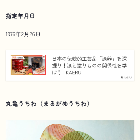
指定年月日
1976年2月26日
日本の伝統的工芸品「漆器」を深
掘り！漆と塗りものの関係性を学
ぼう | KAERU
KAERU
丸亀うちわ（まるがめうちわ）