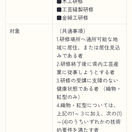
■木工研修
■工芸縫製研修
■金細工研修
対象
（共通事項）
1.研修場所へ通所可能な地
域に居住、または居住見込
みである者
2.研修終了後に県内工芸産
業に従事しようとする者
3.研修の受講に支障のない
健康状態である者 （織物・
紅型のみ）
4.織物・紅型については、
上記の1～３に加え、次の(1)
～(4)のうちいずれかの技術
的要件を満たす者