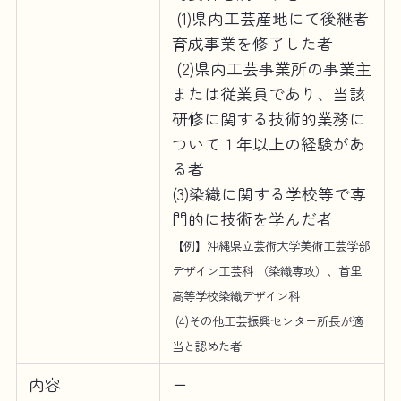
(1)県内工芸産地にて後継者
育成事業を修了した者
(2)県内工芸事業所の事業主
または従業員であり、当該
研修に関する技術的業務に
ついて１年以上の経験があ
る者
(3)染織に関する学校等で専
門的に技術を学んだ者
【例】沖縄県立芸術大学美術工芸学部
デザイン工芸科 （染織専攻）、首里
高等学校染織デザイン科
(4)その他工芸振興センター所長が適
当と認めた者
内容
ー